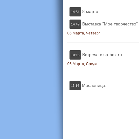
8 марта
14:54
Выставка "Мое творчество"
14:49
06 Марта, Четверг
Встреча с sp-box.ru
10:16
05 Марта, Среда
Масленица.
11:14