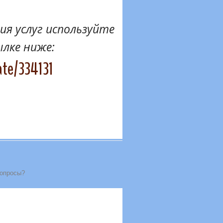
я услуг используйте
ылке ниже:
ate/334131
вопросы?