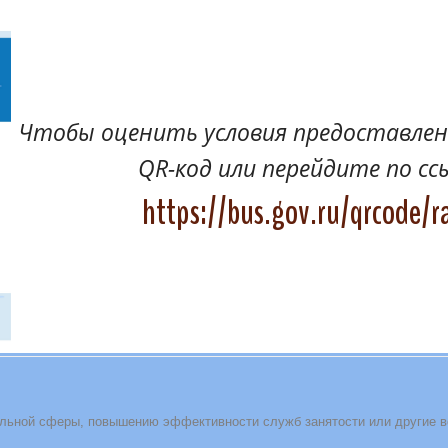
Чтобы оценить условия предоставлени
QR-код или перейдите по сс
https://bus.gov.ru/qrcode/r
льной сферы, повышению эффективности служб занятости или другие 