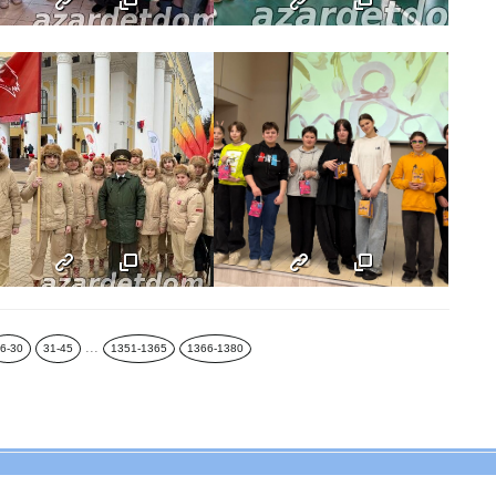
...
6-30
31-45
1351-1365
1366-1380