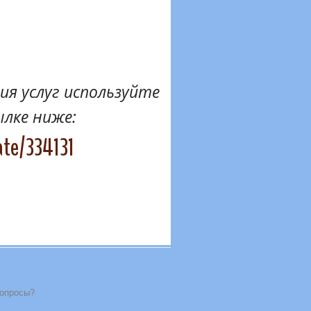
я услуг используйте
ылке ниже:
ate/334131
вопросы?