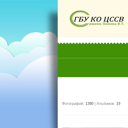
Фотографий:
1380
| Альбомов:
19