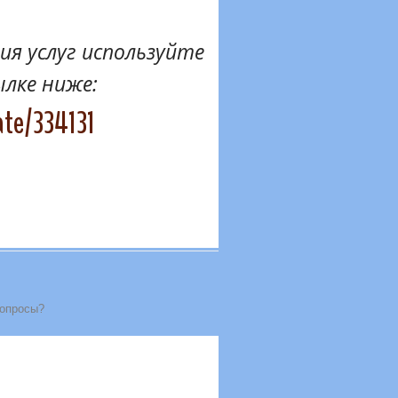
я услуг используйте
ылке ниже:
ate/334131
вопросы?