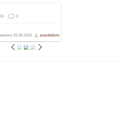
63
0
В реальном размере
640x853
/
117.3Kb
авлено
25.06.2026
azardetdom