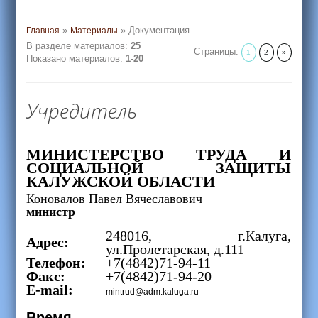
»
» Документация
Главная
Материалы
В разделе материалов
:
25
Страницы
:
1
2
»
Показано материалов
:
1-20
Учредитель
МИНИСТЕРСТВО ТРУДА И
СОЦИАЛЬНОЙ ЗАЩИТЫ
КАЛУЖСКОЙ ОБЛАСТИ
Коновалов Павел Вячеславович
министр
248016, г.Калуга,
Адрес:
ул.Пролетарская, д.111
Телефон:
+7(4842)71-94-11
Факс:
+7(4842)71-94-20
E-mail:
mintrud@adm.kaluga.ru
Время