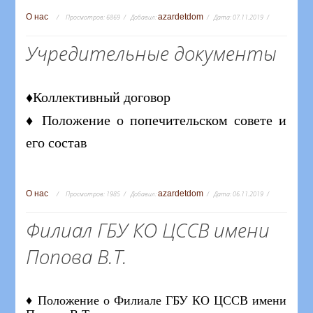
О нас
azardetdom
Просмотров:
6869
Добавил:
Дата:
07.11.2019
Учредительные документы
♦Коллективный договор
♦ Положение о попечительском совете и
его состав
О нас
azardetdom
Просмотров:
1985
Добавил:
Дата:
06.11.2019
Филиал ГБУ КО ЦССВ имени
Попова В.Т.
♦ Положение о Филиале ГБУ КО ЦССВ имени