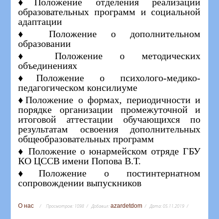
♦Положение отделения реализации
образовательных программ и социальной
адаптации
♦ Положение о дополнительном
образовании
♦ Положение о методических
объединениях
♦Положение о психолого-медико-
педагогическом консилиуме
♦Положение о формах, периодичности и
порядке организации промежуточной и
итоговой аттестации обучающихся по
результатам освоения дополнительных
общеобразовательных программ
♦ Положение о юнармейском отряде ГБУ
КО ЦССВ имени Попова В.Т.
♦Положение о постинтернатном
сопровождении выпускников
О нас
azardetdom
Просмотров:
1098
Добавил:
Дата:
05.11.2019