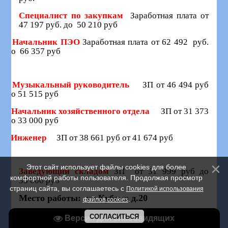
Специалист по закупкам
Заработная плата от
47 197 руб. до 50 210 руб
Начальник ПЭО
Заработная плата от 62 492 руб.
до 66 357 руб
Музыкальный руководитель
ЗП от 46 494 руб
до 51 515 руб
Начальник хозяйственного отдела
ЗП от 31 373
до 33 000 руб
Инженер
ЗП от 38 661 руб от 41 674 руб
Этот сайт использует файлы cookies для более
Заведующий складом
ЗП от 31 999 руб до
комфортной работы пользователя. Продолжая просмотр
33 000 руб
страниц сайта, вы соглашаетесь с
Политикой использования
Место работы: ул.Кубяка д.20
.
файлов cookies
Почта для связи:
СОГЛАСИТЬСЯ
azardetdom
@
gmail
.
com
Версия для слабовидящих