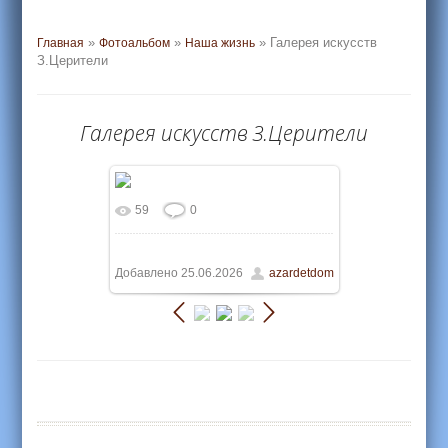
»
»
» Галерея искусств
Главная
Фотоальбом
Наша жизнь
З.Церители
Галерея искусств З.Церители
59
0
В реальном размере
540x405
/
59.1Kb
Добавлено
25.06.2026
azardetdom