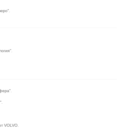
еро".
огия".
фера".
".
от VOLVO.