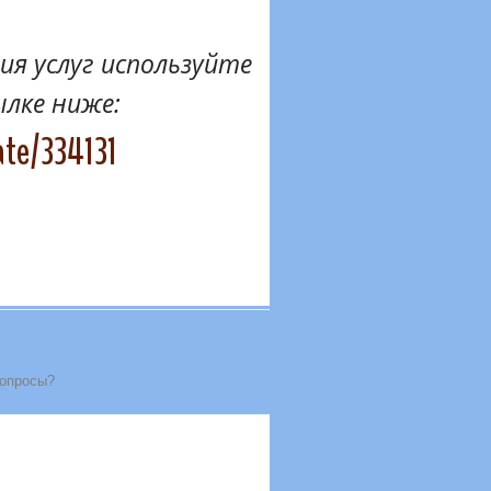
я услуг используйте
ылке ниже:
ate/334131
вопросы?