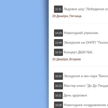
Ледовое шоу "Лебединое оз
11:31
28 Декабря, Пятница
Новогодний утренник.
14:29
Экскурсия на ОНПП "Технол
13:48
Концерт ДШИ №6.
10:33
25 Декабря, Вторник
Экскурсия в эко-парк "Биос
10:20
Мастер-класс "До До Пицца
10:15
День здоровья.
10:11
Новогоднее поздравление 
10:08