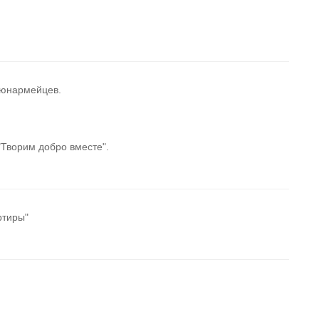
 юнармейцев.
Творим добро вместе".
ртиры"