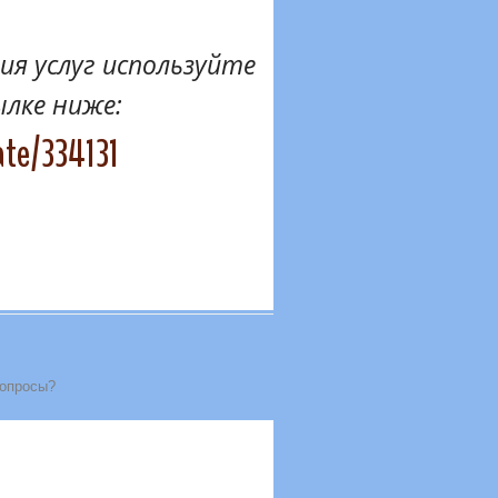
я услуг используйте
ылке ниже:
ate/334131
вопросы?