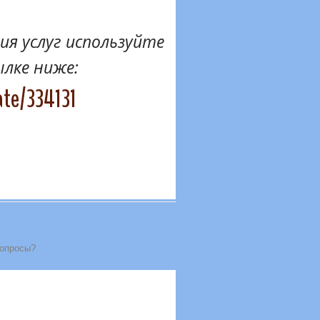
я услуг используйте
ылке ниже:
ate/334131
вопросы?