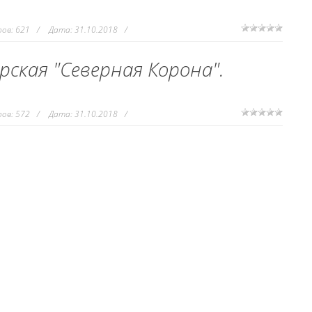
ов:
621
Дата:
31.10.2018
рская "Северная Корона".
ов:
572
Дата:
31.10.2018