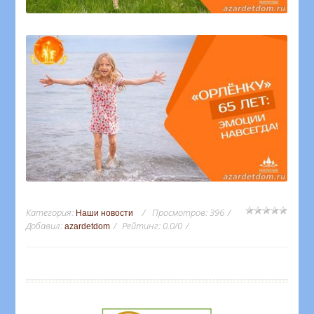
Категория
:
Просмотров
:
396
Наши новости
Добавил
:
Рейтинг
:
0.0
/
0
azardetdom