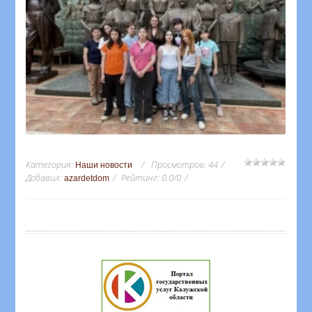
Категория
:
Просмотров
:
44
Наши новости
Добавил
:
Рейтинг
:
0.0
/
0
azardetdom