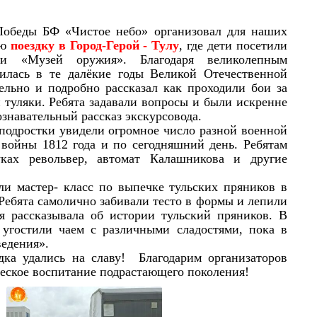
ы БФ «Чистое небо» организовал для наших
ую
поездку в Город-Герой - Тулу
, где дети посетили
 «Музей оружия». Благодаря великолепным
зилась в те далёкие годы Великой Отечественной
ельно и подробно рассказал как проходили бои за
и туляки. Ребята задавали вопросы и были искренне
знавательный рассказ экскурсовода.
тки увидели огромное число разной военной
 войны 1812 года и по сегодняшний день. Ребятам
ках револьвер, автомат Калашникова и другие
астер- класс по выпечке тульских пряников в
ебята самолично забивали тесто в формы и лепили
я рассказывала об истории тульский пряников. В
 угостили чаем с различными сладостями, пока в
ведения».
удались на славу! Благодарим организаторов
ческое воспитание подрастающего поколения!