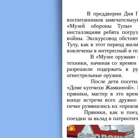
В преддверии Дня Побед
воспитанников замечательн
«Музей обороны Тулы» и
инсталляциям ребята погру
войны. Экскурсовод обстоят
Тулу, как в этот период жил
вовлечены в интересный и по
В «Музее оружия» подрос
техники, начиная со времен
разрешили подержать в ру
огнестрельные оружия.
️ После дети посетили м
«Доме купчихи Жамкиной». Р
пряники, мастер в это врем
конце встречи всех дружно
печке румянились их «произ
Пряники, как и поездка 
поездки за вклад в патриоти