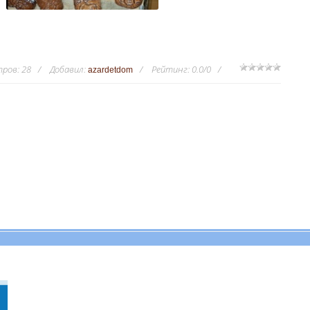
тров
:
28
Добавил
:
Рейтинг
:
0.0
/
0
azardetdom