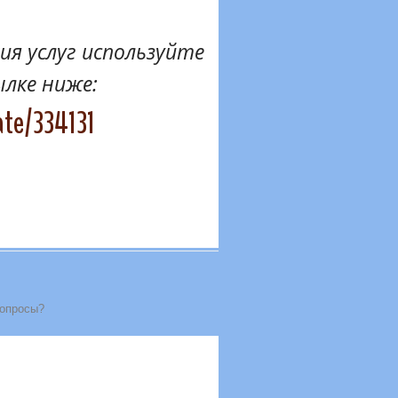
я услуг используйте
ылке ниже:
ate/334131
вопросы?