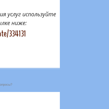
я услуг используйте
ылке ниже:
ate/334131
вопросы?