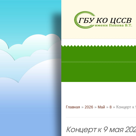
»
»
»
» Концерт к 
Главная
2026
Май
8
Концерт к 9 мая 20