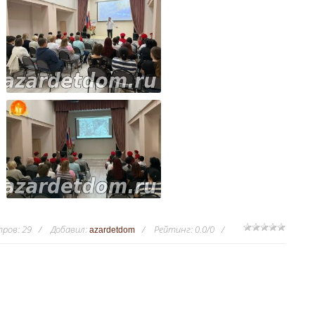
тров
:
29
Добавил
:
Рейтинг
:
0.0
/
0
azardetdom