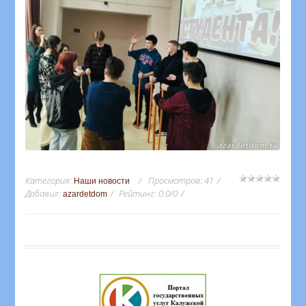
Категория
:
Просмотров
:
41
Наши новости
Добавил
:
Рейтинг
:
0.0
/
0
azardetdom