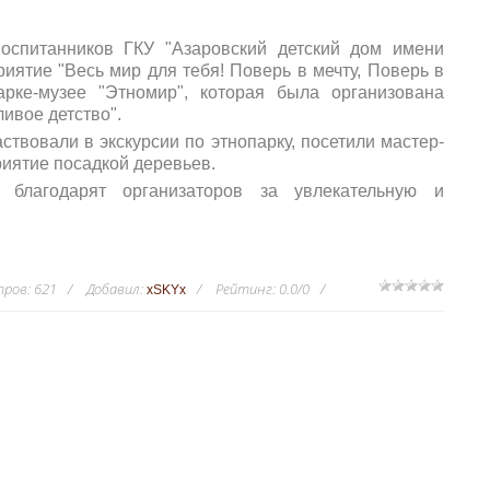
оспитанников ГКУ "Азаровский детский дом имени
риятие "Весь мир для тебя! Поверь в мечту, Поверь в
арке-музее "Этномир", которая была организована
ивое детство".
ствовали в экскурсии по этнопарку, посетили мастер-
иятие посадкой деревьев.
 благодарят организаторов за увлекательную и
тров
:
621
Добавил
:
Рейтинг
:
0.0
/
0
xSKYx