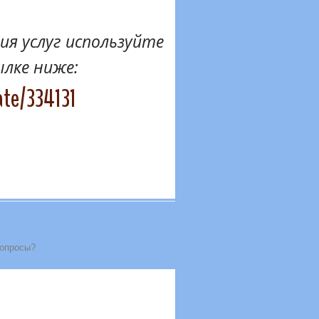
я услуг используйте
ылке ниже:
ate/334131
вопросы?