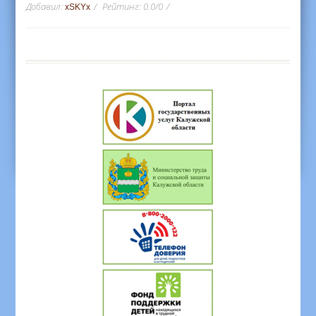
Добавил
:
Рейтинг
:
0.0
/
0
xSKYx