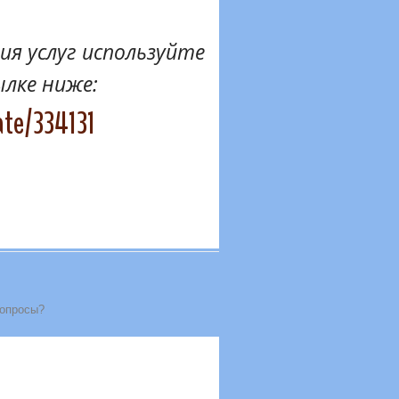
я услуг используйте
ылке ниже:
ate/334131
вопросы?