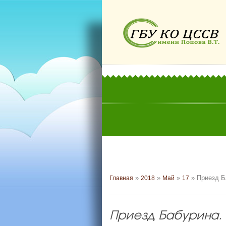
»
»
»
» Приезд Б
Главная
2018
Май
17
Приезд Бабурина.