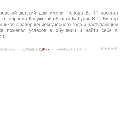
овский детский дом имени Попова В. Т." посетил
го собрания Калужской области Бабурин В.С. Виктор
нников с завершением учебного года и наступающим
же пожелал успехов в обучении и найти себя в
ти.
тров
:
663
Добавил
:
Рейтинг
:
0.0
/
0
xSKYx