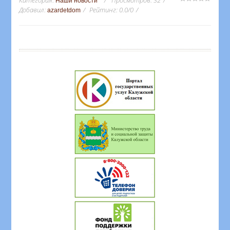
Категория
:
Просмотров
:
32
Наши новости
Добавил
:
Рейтинг
:
0.0
/
0
azardetdom