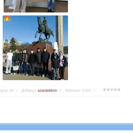
тров
:
28
Добавил
:
Рейтинг
:
0.0
/
0
azardetdom