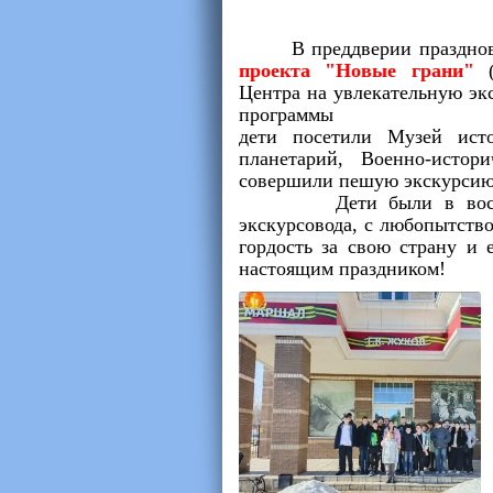
В преддверии празднован
проекта "Новые грани"
(
Центра на увлекательную эк
программы
дети посетили Музей ист
планетарий, Военно-исто
совершили пешую экскурсию 
Дети были в восторге 
экскурсовода, с любопытств
гордость за свою страну и 
настоящим праздником!