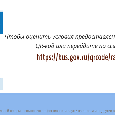
Чтобы оценить условия предоставлени
QR-код или перейдите по сс
https://bus.gov.ru/qrcode/r
льной сферы, повышению эффективности служб занятости или другие 