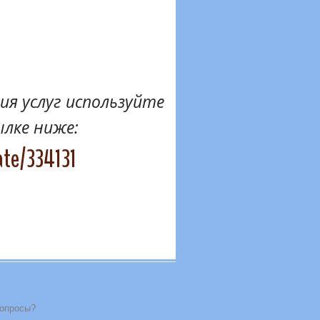
я услуг используйте
ылке ниже:
ate/334131
вопросы?