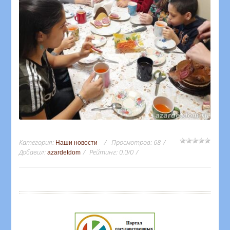
Категория
:
Просмотров
:
68
Наши новости
Добавил
:
Рейтинг
:
0.0
/
0
azardetdom