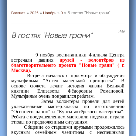
»
»
»
» В гостях "Новые грани"
Главная
2025
Ноябрь
9
В гостях "Новые грани"
19:36
9 ноября воспитанники Филиала Центра
встречали давних
друзей - волонтёров из
благотворительного проекта "Новые грани" ( г.
Москва).
Встреча началась с просмотра и обсуждения
мультфильма "Ангел маленькой принцессы". В
основе сюжета лежит история жизни Великой
княгини Елизаветы Фёдоровны Романовой.
Мультфильм очень понравился ребятам.
Затем волонтёры провели для детей
увлекательные мастер-классы по изготовлению
"Осеннего панно" и "Курсы актёрского мастерства".
Ребята с воодушевлением мастерили поделки, играли
этюды по предложенным ситуациям.
Общение со старшими друзьями продолжилось
вкусным семейным чаепитием с неспешными