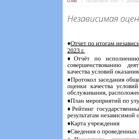
Просмотров:
3065
Добави
О нас
Независимая оцен
♦
Отчет по итогам независ
2023 г.
♦Отчёт по исполнению 
совершенствованию дея
качества условий оказани
♦Протокол заседания общ
оценки качества условий
обслуживания, расположе
♦План мероприятий по ул
♦Рейтинг государственн
результатам независимой о
♦Карта учреждения
♦Сведения о проведенных 