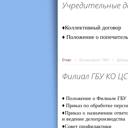
Учредительные 
♦Коллективный договор
♦ Положение о попечительс
Просмотров:
1983
Добави
О нас
Филиал ГБУ КО ЦС
♦ Положение о Филиале ГБУ
♦ Приказ по обработке перс
♦Приказ о назначении ответ
и ведение делопроизводства
♦Совет профилактики