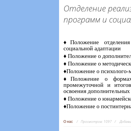
Отделение реали
программ и соци
♦Положение отделения 
социальной адаптации
♦ Положение о дополните
♦ Положение о методичес
♦Положение о психолого-
♦Положение о формах,
промежуточной и итогов
освоения дополнительных
♦ Положение о юнармейск
♦Положение о постинтерн
Просмотров:
1097
Добави
О нас