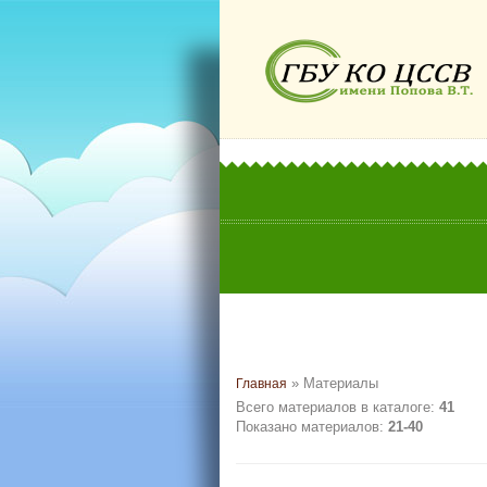
»
Материалы
Главная
Всего материалов в каталоге
:
41
Показано материалов
:
21-40