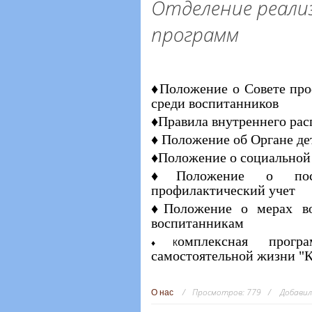
Отделение реали
программ
♦Положение о Совете про
среди воспитанников
♦Правила внутреннего рас
♦
Положение об Органе де
♦Положение о социальной
♦Положение о поста
профилактический учет
♦Положение о мерах вос
воспитанникам
омплексная прогр
♦К
самостоятельной жизни "К
Просмотров:
779
Добавил
О нас