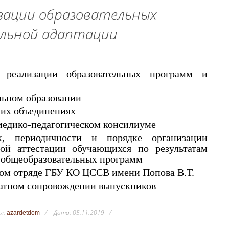
зации образовательных
альной адаптации
реализации образовательных программ и
льном образовании
ких объединениях
медико-педагогическом консилиуме
 периодичности и порядке организации
ой аттестации обучающихся по результатам
 общеобразовательных программ
ом отряде ГБУ КО ЦССВ имени Попова В.Т.
атном сопровождении выпускников
л:
Дата:
05.11.2019
azardetdom