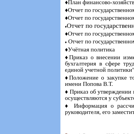
♦План финансово-хозяйст
♦Отчет по государственном
♦Отчет по государственно
Отчет по государствен
♦
♦Отчет по государственно
Отчет по государственно
♦
♦Учётная политика
♦Приказ о внесении изм
бухгалтерия в сфере тр
единой учетной политики
♦Положение о закупке т
имени Попова В.Т.
♦ Приказ об утверждении п
осуществляются у субъект
♦ Информация о рассчит
руководителя, его заместит