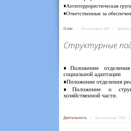
♦Антитеррористическая гру
♦Ответственные за обеспече
Просмотров:
460
Добавил
О нас
Структурные под
♦Положение отделения 
социальной адаптации
♦Положение отделения ре
♦Положение о структ
хозяйственной части.
Просмотров:
1029
Деятельность