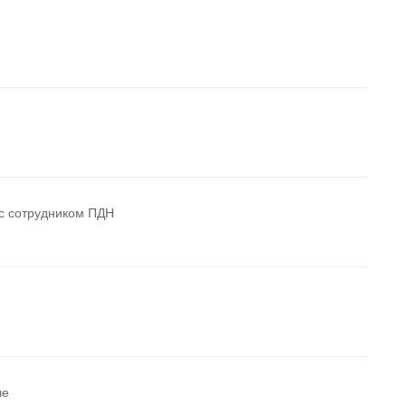
с сотрудником ПДН
че