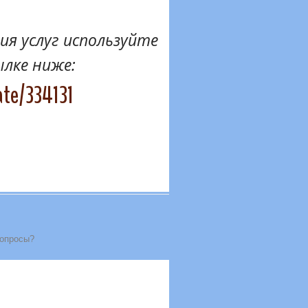
я услуг используйте
ылке ниже:
ate/334131
вопросы?