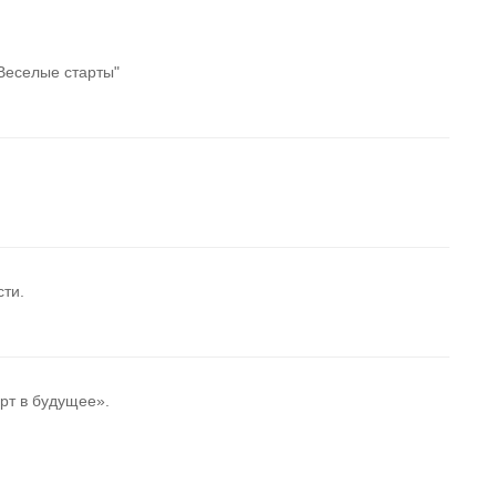
Веселые старты"
сти.
рт в будущее».