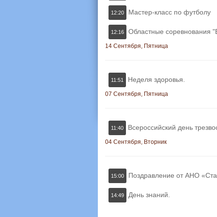
Мастер-класс по футболу
12:20
Областные соревнования "
12:16
14 Сентября, Пятница
Неделя здоровья.
11:51
07 Сентября, Пятница
Всероссийский день трезво
11:40
04 Сентября, Вторник
Поздравление от АНО «Ста
15:00
День знаний.
14:49