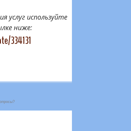
я услуг используйте
ылке ниже:
ate/334131
вопросы?