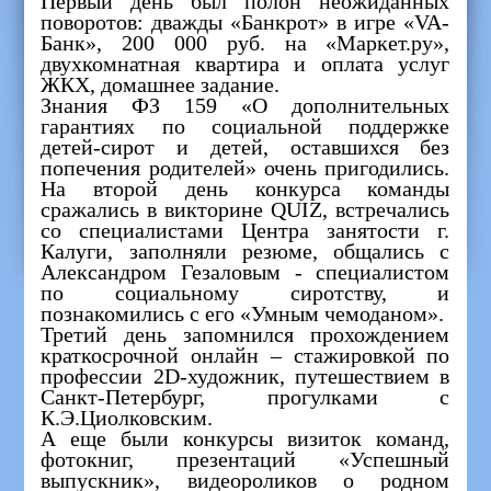
Первый день был полон неожиданных
поворотов: дважды «Банкрот» в игре «VA-
Банк», 200 000 руб. на «Маркет.ру»,
двухкомнатная квартира и оплата услуг
ЖКХ, домашнее задание.
Знания ФЗ 159 «О дополнительных
гарантиях по социальной поддержке
детей-сирот и детей, оставшихся без
попечения родителей» очень пригодились.
На второй день конкурса команды
сражались в викторине QUIZ, встречались
со специалистами Центра занятости г.
Калуги, заполняли резюме, общались с
Александром Гезаловым - специалистом
по социальному сиротству, и
познакомились с его «Умным чемоданом».
Третий день запомнился прохождением
краткосрочной онлайн – стажировкой по
профессии 2D-художник, путешествием в
Санкт-Петербург, прогулками с
К.Э.Циолковским.
А еще были конкурсы визиток команд,
фотокниг, презентаций «Успешный
выпускник», видеороликов о родном