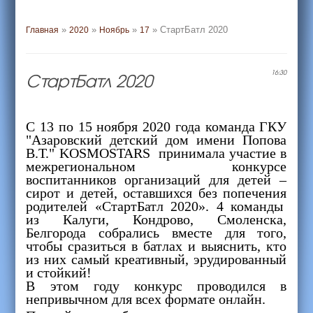
»
»
»
» СтартБатл 2020
Главная
2020
Ноябрь
17
СтартБатл 2020
16:30
С 13 по 15 ноября 2020 года команда ГКУ
"Азаровский детский дом имени Попова
В.Т." KOSMOSTARS принимала участие в
межрегиональном конкурсе
воспитанников организаций для детей –
сирот и детей, оставшихся без попечения
родителей «СтартБатл 2020». 4 команды
из Калуги, Кондрово, Смоленска,
Белгорода собрались вместе для того,
чтобы сразиться в батлах и выяснить, кто
из них самый креативный, эрудированный
и стойкий!
В этом году конкурс проводился в
непривычном для всех формате онлайн.