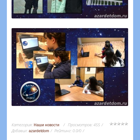
Категория
:
Просмотров
:
455
Наши новости
Добавил
:
Рейтинг
:
0.0
/
0
azardetdom