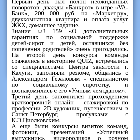
Первый день был полон неожиданных
поворотов: дважды «Банкрот» в игре «VA-
Банк», 200 000 руб. на «Маркет.ру»,
двухкомнатная квартира и оплата услуг
ЖКХ, домашнее задание.
Знания ФЗ 159 «О дополнительных
гарантиях по социальной поддержке
детей-сирот и детей, оставшихся без
попечения родителей» очень пригодились.
На второй день конкурса команды
сражались в викторине QUIZ, встречались
со специалистами Центра занятости г.
Калуги, заполняли резюме, общались с
Александром Гезаловым - специалистом
по социальному сиротству, и
познакомились с его «Умным чемоданом».
Третий день запомнился прохождением
краткосрочной онлайн – стажировкой по
профессии 2D-художник, путешествием в
Санкт-Петербург, прогулками с
К.Э.Циолковским.
А еще были конкурсы визиток команд,
фотокниг, презентаций «Успешный
выпускник», видеороликов о родном